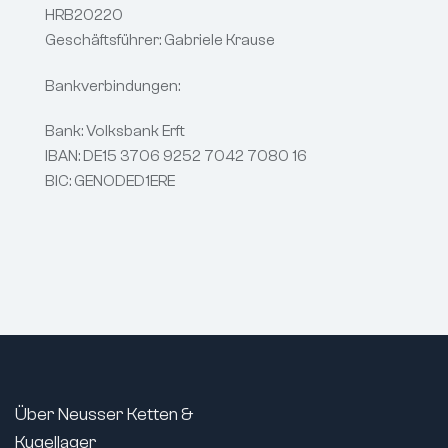
HRB20220
Geschäftsführer: Gabriele Krause
Bankverbindungen:
Bank: Volksbank Erft
IBAN: DE15 3706 9252 7042 7080 16
BIC: GENODED1ERE
Über Neusser Ketten &
Kugellager