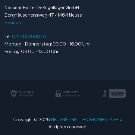
Dichtungsfarbe:
Schwarz
Neusser Ketten & Kugellager GmbH
Ringmaterial:
Wälzlagerstahl
Berghäuschensweg 47 41464 Neuss
Wälzkörpermaterial:
Wälzlagerstahl
Senden
Käfigmaterial:
Stahlblech
Tel:
02131 2056370
Dichtungsmaterial:
NBR
Montag - Donnerstag: 09.00 - 16.00 Uhr
Schmierart:
gefettet
Freitag: 09.00 - 13.00 Uhr
Lebensdauer geschmiert:
nein
Magnetisch:
ja
Norm:
DIN 625-1
Artikelgewicht:
0,19 kg
Copyright © 2026
NEUSSER KETTEN & KUGELLAGER
.
All rights reserved