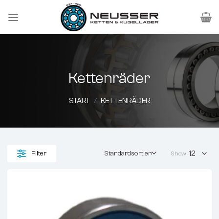
Zum
Inhalt
springen
Kettenräder
START
/
KETTENRÄDER
Filter
Show