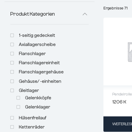
Ergebnisse 71
Produkt Kategorien
1-seitig gedeckelt
Axiallagerscheibe
Flanschlager
Flanschlagereinheit
Flanschlagergehäuse
Gehäuse/ -einheiten
Gleitlager
Pendelroll
Gelenkköpfe
1206 K
Innen-Ø (m
Gelenklager
Außen-Ø (m
Hülsenfreilauf
Breite (mm)
WEITERLES
Kettenräder
max.