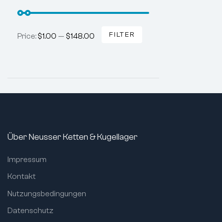
FILTER
Price:
$1.00
—
$148.00
Min
Max
price
price
Über Neusser Ketten & Kugellager
Impressum
Kontakt
Nutzungsbedingungen
Datenschutz