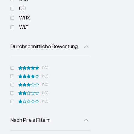
Zahnriemen
Magnetisch:
UU
Zweireihiges
Norm:
WHX
Artikelgewic
WLT
Durchschnittliche Bewertung
(10)
(10)
(10)
(10)
(10)
Nach Preis Filtern