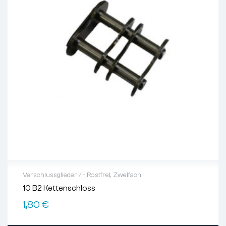
Verschlussglieder / - Rostfrei
,
Zweifach
10 B2 Kettenschloss
1,80
€
Gewicht
24 g
Glied
gerade