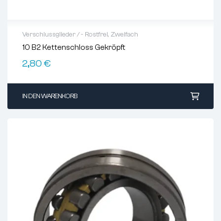
Verschlussglieder / - Rostfrei
,
Zweifach
10 B2 Kettenschloss Gekröpft
2,80
€
Glied
gekröpft mit Splint
Teilung ( p )
15,875 mm
IN DEN WARENKORB
Profil ( ISO )
10-2
Material
Stahl
Type
L
Variante
zweifach (Duplex)