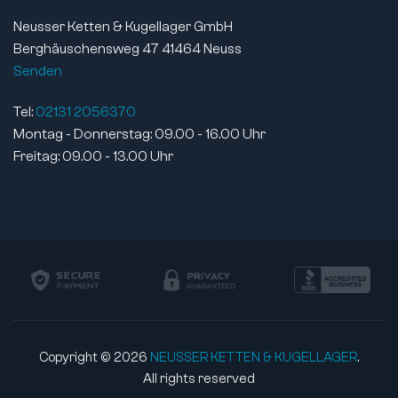
Schmierart:
geölt
Neusser Ketten & Kugellager GmbH
Lebensdauer geschmiert:
nein
Berghäuschensweg 47 41464 Neuss
Magnetisch:
ja
Senden
Norm:
DIN 628-1
Tel:
02131 2056370
Druckwinkel:
40°
Montag - Donnerstag: 09.00 - 16.00 Uhr
Artikelgewicht:
0,36 kg
Freitag: 09.00 - 13.00 Uhr
Copyright © 2026
NEUSSER KETTEN & KUGELLAGER
.
All rights reserved