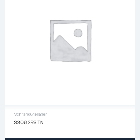
Schrägkugellager
3306 2RS TN
Innen-Ø (mm):
30
Außen-Ø (mm):
72