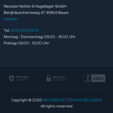
Wälzkörpermaterial:
Wälzlagerstahl
Neusser Ketten & Kugellager GmbH
Käfigmaterial:
Stahlblech
Berghäuschensweg 47 41464 Neuss
Dichtungsmaterial:
ohne
Senden
Schmierart:
geölt
Tel:
02131 2056370
Lebensdauer geschmiert:
nein
Montag - Donnerstag: 09.00 - 16.00 Uhr
Magnetisch:
ja
Freitag: 09.00 - 13.00 Uhr
Norm:
DIN 625-1
Artikelgewicht:
39 g
Copyright © 2026
NEUSSER KETTEN & KUGELLAGER
.
All rights reserved