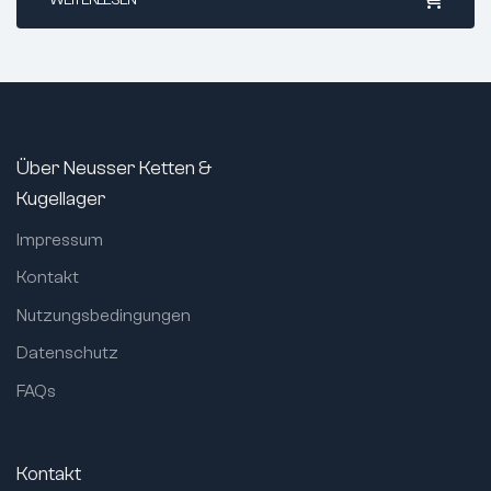
Statische radiale Tragzahl (N):
3250
Dynamische radiale Tragzahl (N):
6190
Grenzdrehzahl (1/min):
25200
max. Betriebstemperatur:
+120°C
min. Betriebstemperatur:
-40°C
Über Neusser Ketten &
Toleranz für Innen-Ø (mm):
0/-0,008
Kugellager
Toleranz für Außen-Ø (mm):
0/-0,011
Impressum
Toleranz für Breite (mm):
0/-0,12
Kontakt
Bohrung:
zylindrisch
Verbreiterter Innenring:
nein
Nutzungsbedingungen
Toleranzklasse:
ABEC 1 / P0
Datenschutz
Lagerluft:
CN (Standard)
FAQs
Geräusch- und Vibrationsgetestet:
Klasse V
Dichtung:
offen
Kontakt
Ringmaterial:
Wälzlagerstahl