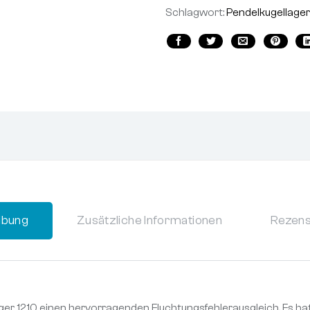
Schlagwort:
Pendelkugellager
ibung
Zusätzliche Informationen
Rezens
er 1210 einen hervorragenden Fluchtungsfehlerausgleich. Es h