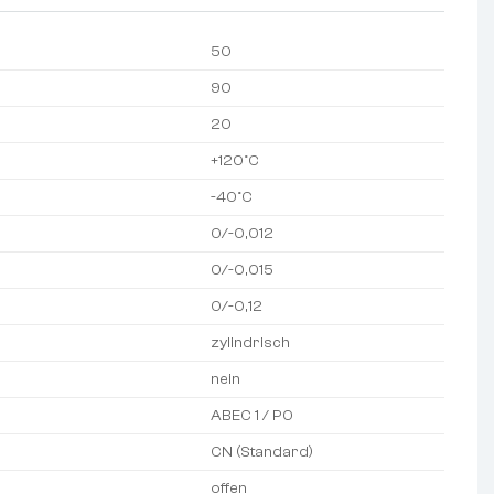
50
90
20
+120°C
-40°C
0/-0,012
0/-0,015
0/-0,12
zylindrisch
nein
ABEC 1 / P0
CN (Standard)
offen