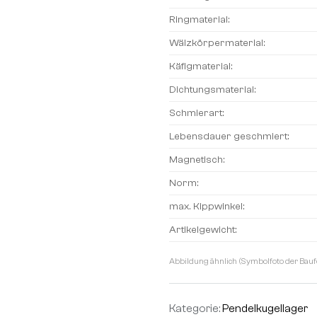
Ringmaterial:
Wälzkörpermaterial:
Käfigmaterial:
Dichtungsmaterial:
Schmierart:
Lebensdauer geschmiert:
Magnetisch:
Norm:
max. Kippwinkel:
Artikelgewicht:
Abbildung ähnlich (Symbolfoto der Bauf
Kategorie:
Pendelkugellager