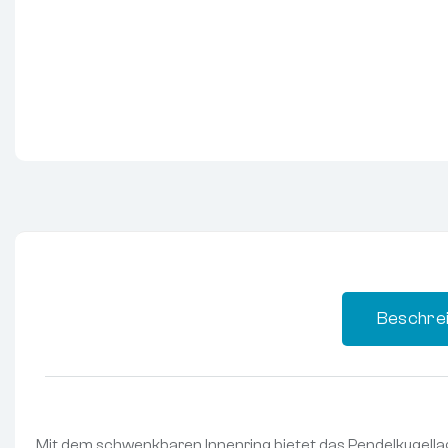
Beschre
Mit dem schwenkbaren Innenring bietet das Pendelkugellag