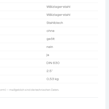
Wälzlagerstahl
Wälzlagerstahl
Stahlblech
ohne
geölt
nein
ja
DIN 630
2.5°
0,53 kg
orm) — maßgeblich sind die technischen Daten.