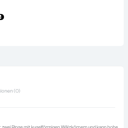
ionen (0)
at zwei Ringe mit kugelförmigen Wälzkörpern und kann hohe