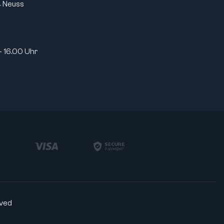
 Neuss
Verbreiterter Innenring:
nein
Toleranzklasse:
ABEC 1 / P0
ch
Lagerluft:
CN (Standard)
Dichtung:
offen
- 16.00 Uhr
Ringmaterial:
Wälzlagerstahl
0
Wälzkörpermaterial:
Wälzlagerstahl
ard)
Käfigmaterial:
Stahlblech
Dichtungsmaterial:
ohne
stahl
Schmierart:
geölt
stahl
Lebensdauer geschmiert:
nein
f
Magnetisch:
ja
Norm:
DIN 630
max. Kippwinkel:
2.5°
Artikelgewicht:
0,32 kg
rved