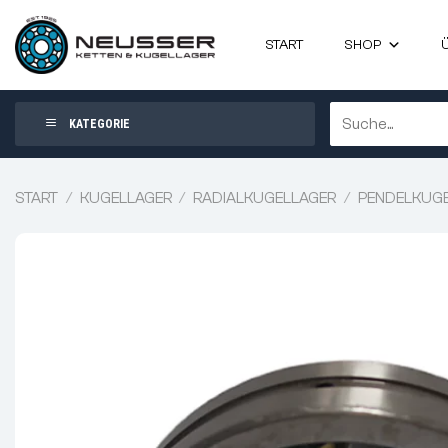
Zum
Inhalt
START
SHOP
springen
Suchen
KATEGORIE
nach:
START
/
KUGELLAGER
/
RADIALKUGELLAGER
/
PENDELKUG