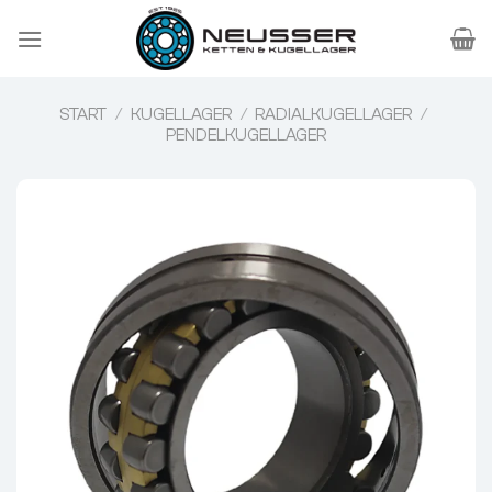
Zum
Inhalt
springen
START
/
KUGELLAGER
/
RADIALKUGELLAGER
/
PENDELKUGELLAGER