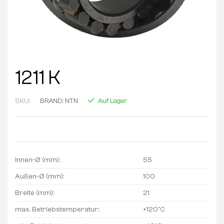
1211 K
SKU:
BRAND:
NTN
Auf Lager
Innen-Ø (mm):
55
Außen-Ø (mm):
100
Breite (mm):
21
max. Betriebstemperatur:
+120°C