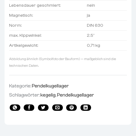
Lebensdauer geschmiert:
nein
Magnetisch:
ja
Norm:
DIN 630
max. Kippwinkel:
2.5°
Artikelgewicht:
0,71 kg
Abbildung ähnlich (Symbolfoto der Bauform) — maßgeblich sind die
technischen Daten.
Kategorie:
Pendelkugellager
Schlagwörter:
kegelig
,
Pendelkugellager