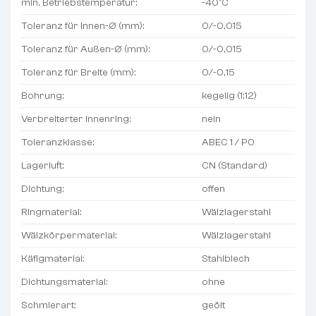
min. Betriebstemperatur:
-40°C
Toleranz für Innen-Ø (mm):
0/-0,015
Toleranz für Außen-Ø (mm):
0/-0,015
Toleranz für Breite (mm):
0/-0,15
Bohrung:
kegelig (1:12)
Verbreiterter Innenring:
nein
Toleranzklasse:
ABEC 1 / P0
Lagerluft:
CN (Standard)
Dichtung:
offen
Ringmaterial:
Wälzlagerstahl
Wälzkörpermaterial:
Wälzlagerstahl
Käfigmaterial:
Stahlblech
Dichtungsmaterial:
ohne
Schmierart:
geölt