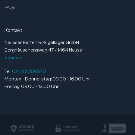
Ringmaterial:
Wälzlagerstahl
FAQs
Wälzkörpermaterial:
Wälzlagerstahl
Käfigmaterial:
Stahlblech
Kontakt
Dichtungsmaterial:
ohne
Schmierart:
geölt
Neusser Ketten & Kugellager GmbH
Lebensdauer geschmiert:
nein
Berghäuschensweg 47 41464 Neuss
Magnetisch:
ja
Senden
Norm:
DIN 630
Tel:
02131 2056370
max. Kippwinkel:
2.5°
Montag - Donnerstag: 09.00 - 16.00 Uhr
Artikelgewicht:
1,36 kg
Freitag: 09.00 - 13.00 Uhr