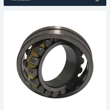
max. Betriebstemperatur:
+120°C
min. Betriebstemperatur:
-40°C
Toleranz für Innen-Ø (mm):
0/-0,008
Toleranz für Außen-Ø (mm):
0/-0,009
Toleranz für Breite (mm):
0/-0,12
Bohrung:
zylindrisch
Verbreiterter Innenring:
nein
Toleranzklasse:
ABEC 1 / P0
Lagerluft:
CN (Standard)
Dichtung:
offen
Ringmaterial:
Wälzlagerstahl
Wälzkörpermaterial:
Wälzlagerstahl
Käfigmaterial:
Stahlblech
Dichtungsmaterial:
ohne
Schmierart:
geölt