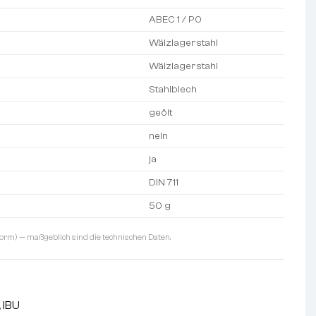
ABEC 1 / P0
Wälzlagerstahl
Wälzlagerstahl
Stahlblech
geölt
nein
ja
DIN 711
50 g
orm) — maßgeblich sind die technischen Daten.
,
IBU