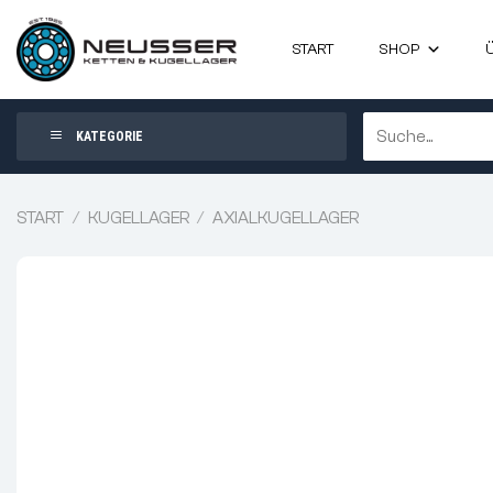
Zum
Inhalt
START
SHOP
springen
Suchen
KATEGORIE
nach:
START
/
KUGELLAGER
/
AXIALKUGELLAGER