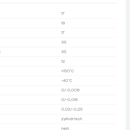
17
19
17
35
:
35
12
+150°C
-40°C
0/-0,008
0/-0,016
0,02/-0,25
zylindrisch
nein