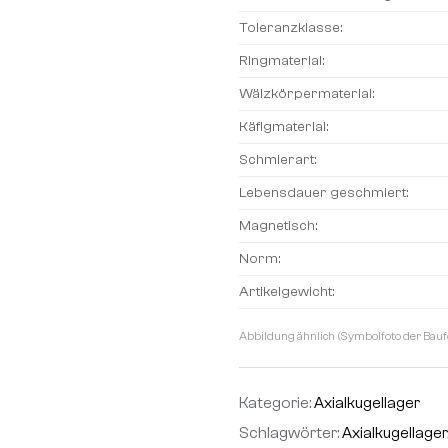
Toleranzklasse:
Ringmaterial:
Wälzkörpermaterial:
Käfigmaterial:
Schmierart:
Lebensdauer geschmiert:
Magnetisch:
Norm:
Artikelgewicht:
Abbildung ähnlich (Symbolfoto der Bauf
Kategorie:
Axialkugellager
Schlagwörter:
Axialkugellager