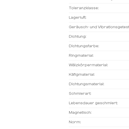
Toleranzklasse:
Lagerluft:
Geräusch- und Vibrationsgetest
Dichtung:
Dichtungsfarbe:
Ringmaterial:
Wälzkörpermaterial:
Käfigmaterial:
Dichtungsmaterial:
Schmierart:
Lebensdauer geschmiert:
Magnetisch:
Norm: