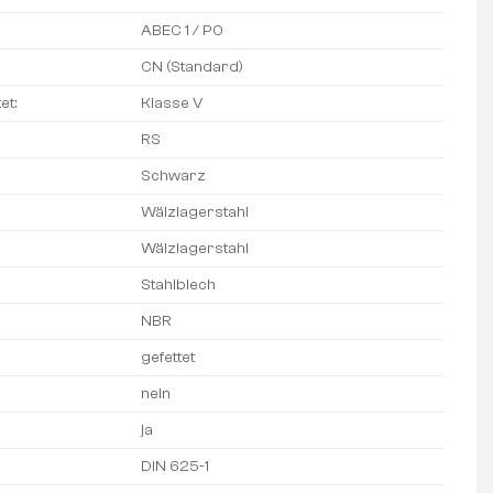
ABEC 1 / P0
CN (Standard)
et:
Klasse V
RS
Schwarz
Wälzlagerstahl
Wälzlagerstahl
Stahlblech
NBR
gefettet
nein
ja
DIN 625-1