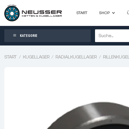
Zum
Inhalt
START
SHOP
springen
Suchen
KATEGORIE
nach:
START
/
KUGELLAGER
/
RADIALKUGELLAGER
/
RILLENKUGE