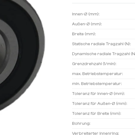
Innen-Ø (mm):
Außen-Ø (mm):
Breite (mm):
Statische radiale Tragzahl (N):
Dynamische radiale Tragzahl (N
Grenzdrehzahl (1/min):
max. Betriebstemperatur:
min. Betriebstemperatur:
Toleranz für Innen-Ø (mm):
Toleranz für Außen-Ø (mm):
Toleranz für Breite (mm):
Bohrung:
Verbreiterter Innenring: