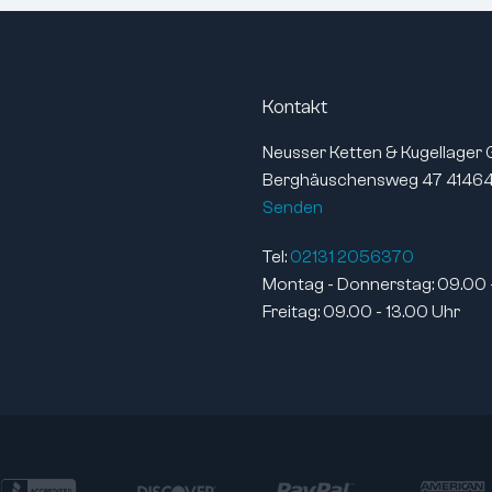
Toleranz für Breite (mm):
0/
Bohrung:
zy
Verbreiterter Innenring:
ne
Kontakt
Toleranzklasse:
AB
Neusser Ketten & Kugellager
Lagerluft:
CN
Berghäuschensweg 47 41464
Senden
Tel:
02131 2056370
Montag - Donnerstag: 09.00 
Freitag: 09.00 - 13.00 Uhr