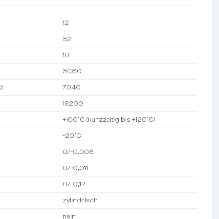
12
32
10
3080
):
7040
19200
+100°C (kurzzeitig bis +120°C)
-20°C
0/-0,008
0/-0,011
0/-0,12
zylindrisch
nein