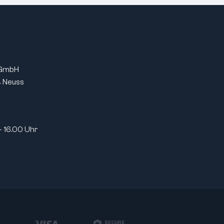
-0,12
Toleranz für Breite (mm):
0/-0,12
lindrisch
Bohrung:
zylindrisch
in
Verbreiterter Innenring:
nein
EC 1 / P0
Toleranzklasse:
ABEC 1 / P0
 GmbH
 (Standard)
Lagerluft:
CN (Standard)
 Neuss
- 16.00 Uhr