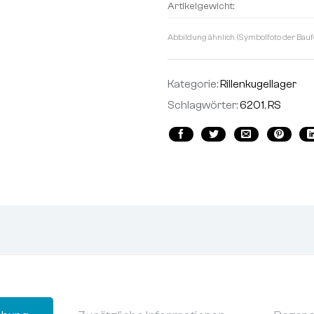
Artikelgewicht:
Abbildung ähnlich (Symbolfoto der Bauf
Kategorie:
Rillenkugellager
Schlagwörter:
6201
,
RS