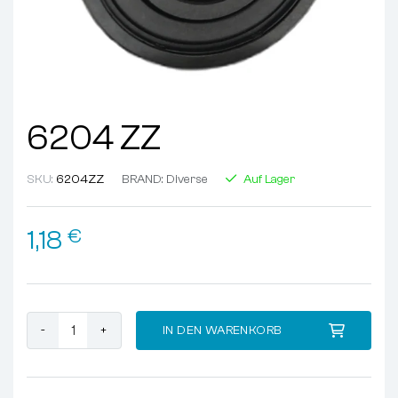
6204 ZZ
SKU:
6204ZZ
BRAND:
Diverse
Auf Lager
1,18
€
6204 ZZ Menge
IN DEN WARENKORB