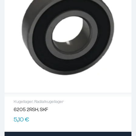
Lagerluft:
CN (Standard)
Kugellager
,
Radialkugellager
6205 2RSH, SKF
5,10
€