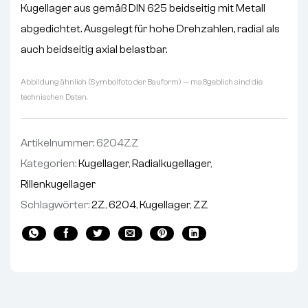
Kugellager aus gemäß DIN 625 beidseitig mit Metall
abgedichtet. Ausgelegt für hohe Drehzahlen, radial als
auch beidseitig axial belastbar.
Abbildung ähnlich (Symbolfoto der Bauform) — maßgeblich sind die
technischen Daten.
Artikelnummer:
6204ZZ
Kategorien:
Kugellager
,
Radialkugellager
,
Rillenkugellager
Schlagwörter:
2Z
,
6204
,
Kugellager
,
ZZ