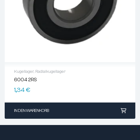
Kugellager
,
Radialkugellager
6004 2RS
1,34
€
IN DEN WARENKORB