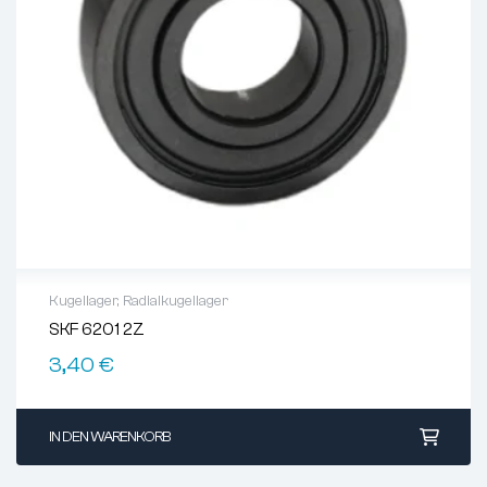
Kugellager
,
Radialkugellager
SKF 6201 2Z
3,40
€
IN DEN WARENKORB