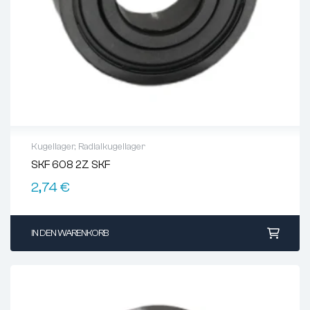
Kugellager
,
Radialkugellager
SKF 608 2Z SKF
2,74
€
IN DEN WARENKORB