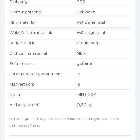
Dichtung:
2RS
Dichtungsfarbe:
Schwarz
Ringmaterial:
Wälzlagerstahl
Wälzkörpermaterial:
Wälzlagerstahl
Käfigmaterial:
Stahlblech
Dichtungsmaterial:
NBR
Schmierart:
gefettet
Lebensdauer geschmiert:
ja
Magnetisch:
ja
Norm:
DIN 625-1
Artikelgewicht:
0,32 kg
Abbildung ähnlich (Symbolfoto der Bauform) — maßgeblich sind die
technischen Daten.