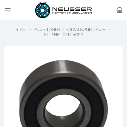
Zum
Inhalt
springen
START
/
KUGELLAGER
/
RADIALKUGELLAGER
/
RILLENKUGELLAGER