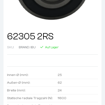
62305 2RS
SKU:
BRAND:
IBU
Auf Lager
Innen-Ø (mm):
25
Außen-Ø (mm):
62
Breite (mm):
24
Statische radiale Tragzahl (N):
11600