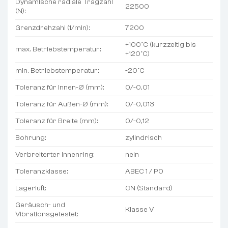
Dynamische radiale Tragzahl
22500
(N):
Grenzdrehzahl (1/min):
7200
+100°C (kurzzeitig bis
max. Betriebstemperatur:
+120°C)
min. Betriebstemperatur:
-20°C
Toleranz für Innen-Ø (mm):
0/-0,01
Toleranz für Außen-Ø (mm):
0/-0,013
Toleranz für Breite (mm):
0/-0,12
Bohrung:
zylindrisch
Verbreiterter Innenring:
nein
Toleranzklasse:
ABEC 1 / P0
Lagerluft:
CN (Standard)
Geräusch- und
Klasse V
Vibrationsgetestet: