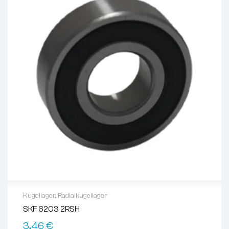
Kugellager
,
Radialkugellager
SKF 6203 2RSH
3,46
€