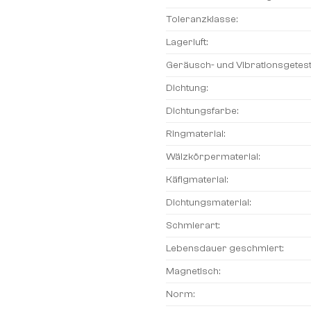
Toleranzklasse:
Lagerluft:
Geräusch- und Vibrationsgetest
Dichtung:
Dichtungsfarbe:
Ringmaterial:
Wälzkörpermaterial:
Käfigmaterial:
Dichtungsmaterial:
Schmierart:
Lebensdauer geschmiert:
Magnetisch:
Norm: