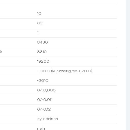
10
35
11
3430
):
8310
19200
+100°C (kurzzeitig bis +120°C)
-20°C
0/-0,008
0/-0,011
0/-0,12
zylindrisch
nein