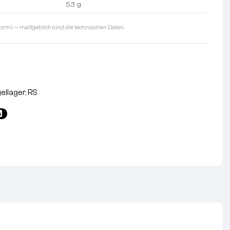
53 g
orm) — maßgeblich sind die technischen Daten.
gellager
,
RS