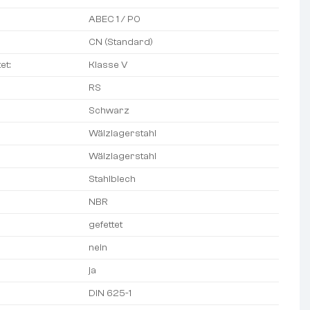
ABEC 1 / P0
CN (Standard)
et:
Klasse V
RS
Schwarz
Wälzlagerstahl
Wälzlagerstahl
Stahlblech
NBR
gefettet
nein
ja
DIN 625-1