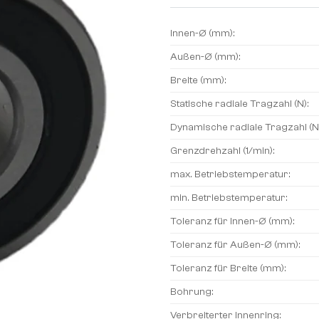
Innen-Ø (mm):
Außen-Ø (mm):
Breite (mm):
Statische radiale Tragzahl (N):
Dynamische radiale Tragzahl (N
Grenzdrehzahl (1/min):
max. Betriebstemperatur:
min. Betriebstemperatur:
Toleranz für Innen-Ø (mm):
Toleranz für Außen-Ø (mm):
Toleranz für Breite (mm):
Bohrung:
Verbreiterter Innenring: