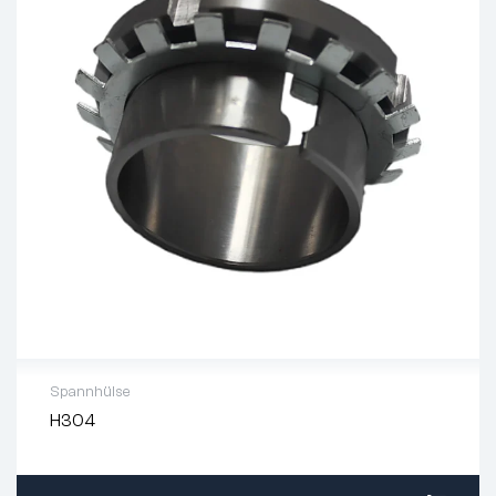
Spannhülse
H304
Innen-Ø (mm):
17
Außen-Ø (mm):
32