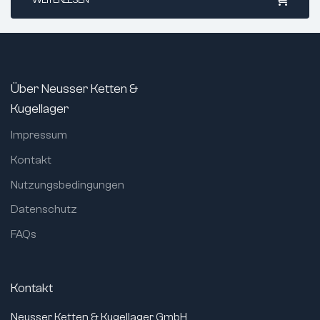
WEITERLESEN
max. Betriebstemperatur:
+150°C
min. Betriebstemperatur:
-30°C
Für Lagerbohrung (mm):
20
Norm:
DIN 5415
Über Neusser Ketten &
Artikelgewicht:
36 g
Kugellager
Impressum
Kontakt
Nutzungsbedingungen
Datenschutz
FAQs
Kontakt
Neusser Ketten & Kugellager GmbH