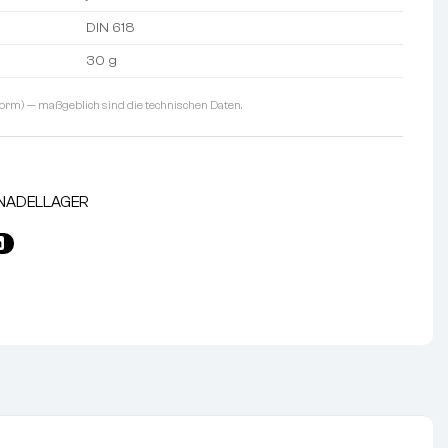
DIN 618
30 g
orm) — maßgeblich sind die technischen Daten.
NADELLAGER