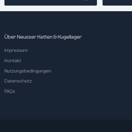
Statische radiale
max. Betrieb
3250
Tragzahl (N):
min. Betrieb
Dynamische radiale
6190
Toleranz für
Tragzahl (N):
Innenring:
Grenzdrehzahl (1/min):
16800
Über Neusser Ketten & Kugellager
Dichtung:
max.
+100°C (kurzzeitig
Betriebstemperatur:
bis +120°C)
Ringmaterial
Impressum
min.
-20°C
Wälzkörperm
Betriebstemperatur:
Kontakt
Käfigmaterial
Toleranz für Innen-Ø
0/-0,008
Nutzungsbedingungen
(mm):
Schmierart:
Toleranz für Außen-Ø
Datenschutz
Magnetisch:
0/-0,011
(mm):
Norm:
FAQs
Toleranz für Breite
0/-0,12
(mm):
Artikelgewic
Bohrung:
zylindrisch
Verbreiterter
nein
Innenring:
Toleranzklasse:
ABEC 1 / P0