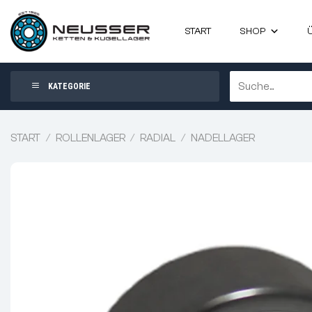
Zum
Inhalt
START
SHOP
springen
Suchen
KATEGORIE
nach:
START
/
ROLLENLAGER
/
RADIAL
/
NADELLAGER