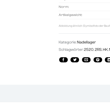
Norm:
Artikelgewicht:
Abbildung ähnlich (Symbolfoto der Bauf
Kategorie:
Nadellager
Schlagwörter:
2520
,
2RS
,
HK
,