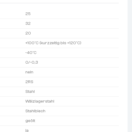
25
32
20
+100°C (kurzzeitig bis +120°C)
-40°C
0/-0,3
nein
2RS
Stahl
Wälzlagerstahl
Stahlblech
geölt
ja