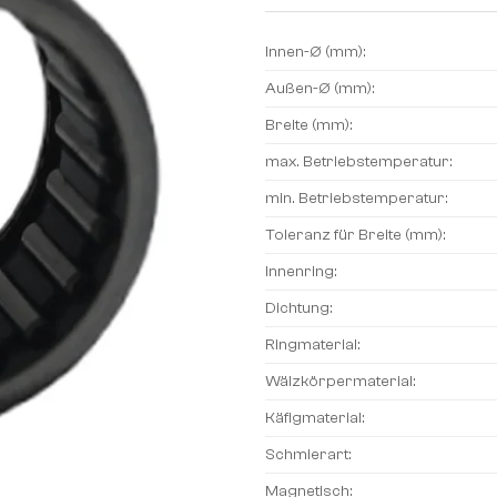
Innen-Ø (mm):
Außen-Ø (mm):
Breite (mm):
max. Betriebstemperatur:
min. Betriebstemperatur:
Toleranz für Breite (mm):
Innenring:
Dichtung:
Ringmaterial:
Wälzkörpermaterial:
Käfigmaterial:
Schmierart:
Magnetisch: