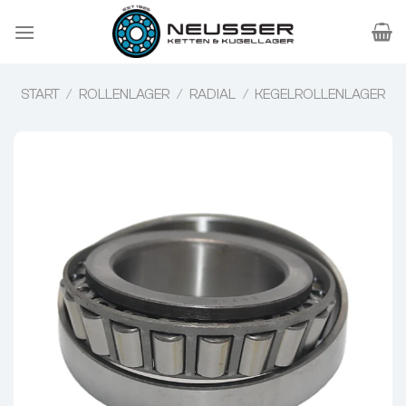
Zum
Inhalt
springen
START
/
ROLLENLAGER
/
RADIAL
/
KEGELROLLENLAGER