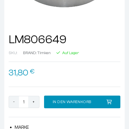
LM806649
SKU:
BRAND:
Timken
Auf Lager
31,80
€
LM806649 Menge
IN DEN WARENKORB
MARKE