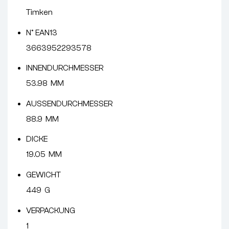
Timken
N° EAN13
3663952293578
INNENDURCHMESSER
53.98 MM
AUSSENDURCHMESSER
88.9 MM
DICKE
19.05 MM
GEWICHT
449 G
VERPACKUNG
1