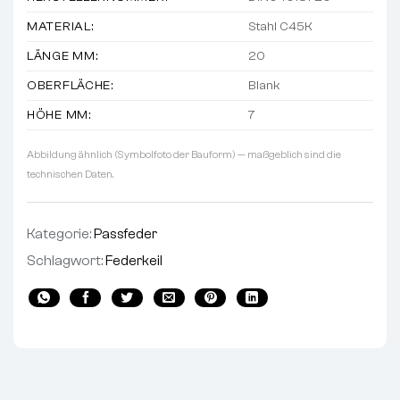
MATERIAL:
Stahl C45K
LÄNGE MM:
20
OBERFLÄCHE:
Blank
HÖHE MM:
7
Abbildung ähnlich (Symbolfoto der Bauform) — maßgeblich sind die
technischen Daten.
Kategorie:
Passfeder
Schlagwort:
Federkeil