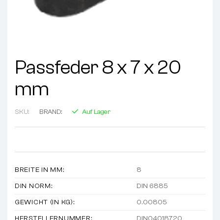
Passfeder 8 x 7 x 20
mm
SKU:
BRAND:
Auf Lager
BREITE IN MM:
8
DIN NORM:
DIN 6885
GEWICHT (IN KG):
0.00805
HERSTELLERNUMMER:
DIN04018720