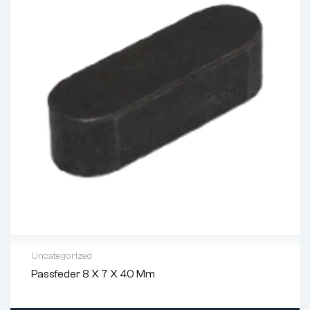
Uncategorized
Passfeder 8 X 7 X 40 Mm
BREITE IN MM:
8
DIN NORM:
DIN 6885