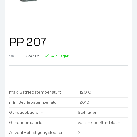
PP 207
SKU:
BRAND:
Auf Lager
max. Betriebstemperatur:
+120°C
min. Betriebstemperatur:
-20°C
Gehäusebauform:
Stehlager
Gehäusematerial:
verzinktes Stahlblech
Anzahl Befestigungslöcher:
2