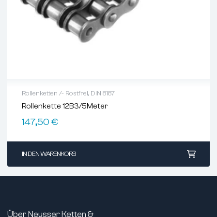
Rollenketten /- Rostfrei
,
DIN 8187
Rollenkette 12B3/5Meter
147,50
€
IN DEN WARENKORB
Über Neusser Ketten &