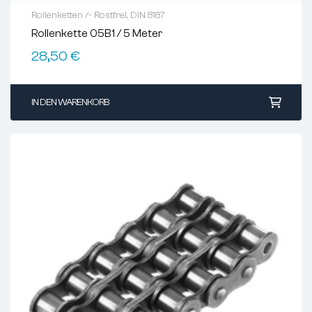
Rollenketten /- Rostfrei
,
DIN 8187
Rollenkette 05B1 / 5 Meter
28,50
€
IN DEN WARENKORB