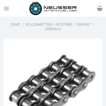
Zum
Inhalt
springen
START
/
ROLLENKETTEN /- ROSTFREI
/
DIN 8187
/
DREIFACH