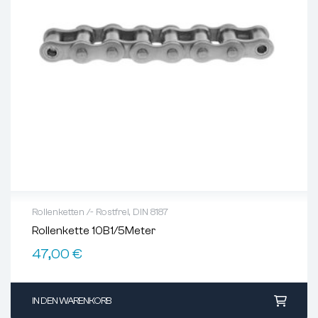
Rollenketten /- Rostfrei
,
DIN 8187
Rollenkette 10B1/5Meter
47,00
€
IN DEN WARENKORB