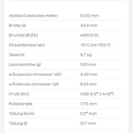
Abstand zwischen Ketten
13,92 mm
Breite (a)
44,9 mm
Bruchkraft (Fb)
44500 N
Einsatztemperatur
-10°C bis +150°C
Gewicht
9,7 kg
Laschenhöhe (g)
11,81 mm
ø Bolzendurchmesser (d2)
4,45 mm
ø Rollendurchmesser (d1)
8,51 mm
Profil (ISO)
08B (1/2″ x 5/16″)
Rollenbreite
7,75 mm
Teilung (inch)
1/2″ inch
Teilung (t)
12,7 mm