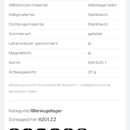
Wälzkörpermaterial:
Wälzlagerstahl
Käfigmaterial:
Stahlblech
Dichtungsmaterial:
Stahlblech
Schmierart:
gefettet
Lebensdauer geschmiert:
ja
Magnetisch:
ja
Norm:
DIN 625-1
Artikelgewicht:
37 g
Abbildung ähnlich (Symbolfoto der Bauform) — maßgeblich sind die
technischen Daten.
Kategorie:
Rillenkugellager
Schlagwörter:
6201
,
ZZ