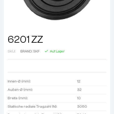
6201 ZZ
SKU:
BRAND:
SKF
Auf Lager
Innen-Ø (mm):
12
Außen-Ø (mm):
32
Breite (mm):
10
Statische radiale Tragzahl (N):
3080