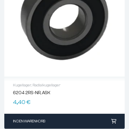
Kugellager
,
Radialkugellager
6204 2RS-NR, ASK
4,40
€
IN DEN WARENKORB