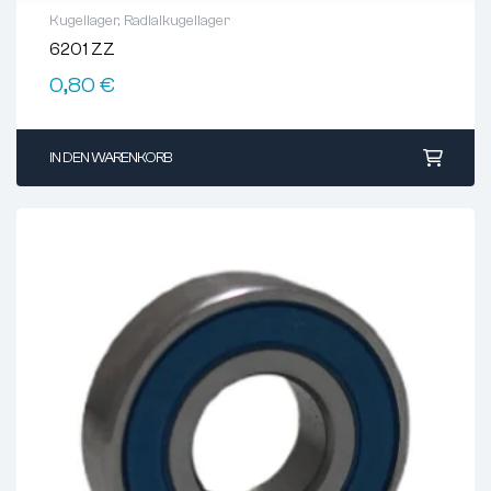
Kugellager
,
Radialkugellager
6201 ZZ
0,80
€
IN DEN WARENKORB