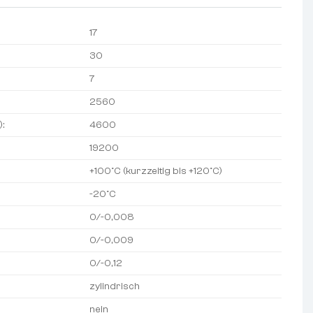
17
30
7
2560
):
4600
19200
+100°C (kurzzeitig bis +120°C)
-20°C
0/-0,008
0/-0,009
0/-0,12
zylindrisch
nein