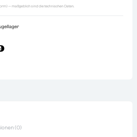
orm) — maßgeblich sind die technischen Daten.
kugellager
ionen (0)