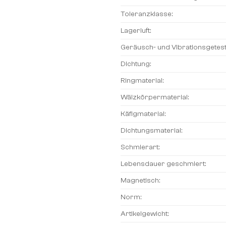
Toleranzklasse:
Lagerluft:
Geräusch- und Vibrationsgetest
Dichtung:
Ringmaterial:
Wälzkörpermaterial:
Käfigmaterial:
Dichtungsmaterial:
Schmierart:
Lebensdauer geschmiert:
Magnetisch:
Norm:
Artikelgewicht: