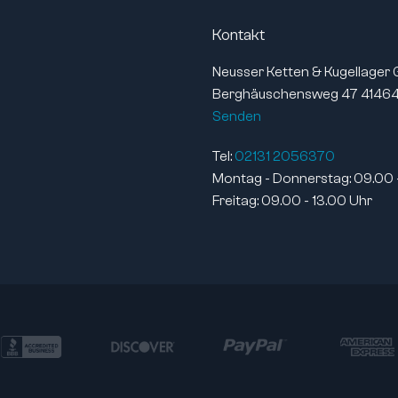
stemperatur:
+120°C
Kontakt
stemperatur:
-40°C
Neusser Ketten & Kugellager
 Innen-Ø (mm):
0/-0,008
Berghäuschensweg 47 41464
r Außen-Ø (mm):
0/-0,009
Senden
 Breite (mm):
0/-0,12
zylindrisch
Tel:
02131 2056370
Montag - Donnerstag: 09.00 
r Innenring:
nein
Freitag: 09.00 - 13.00 Uhr
se:
ABEC 1 / P0
CN (Standard)
nd
Klasse V
testet:
offen
:
Wälzlagerstahl
aterial:
Wälzlagerstahl
:
Stahlblech