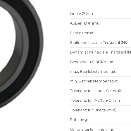
Innen-Ø (mm):
Außen-Ø (mm):
Breite (mm):
Statische radiale Tragzahl (N):
Dynamische radiale Tragzahl (N
Grenzdrehzahl (1/min):
max. Betriebstemperatur:
min. Betriebstemperatur:
Toleranz für Innen-Ø (mm):
Toleranz für Außen-Ø (mm):
Toleranz für Breite (mm):
Bohrung:
Verbreiterter Innenring: