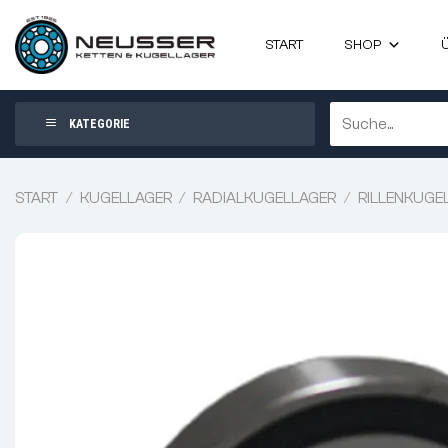
Zum
Inhalt
START
SHOP
springen
Suchen
KATEGORIE
nach:
START
/
KUGELLAGER
/
RADIALKUGELLAGER
/
RILLENKUGE