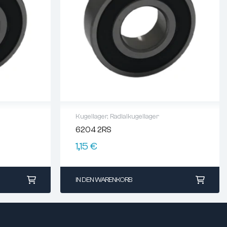
Kugellager
,
Radialkugellager
6204 2RS
1,15
€
IN DEN WARENKORB