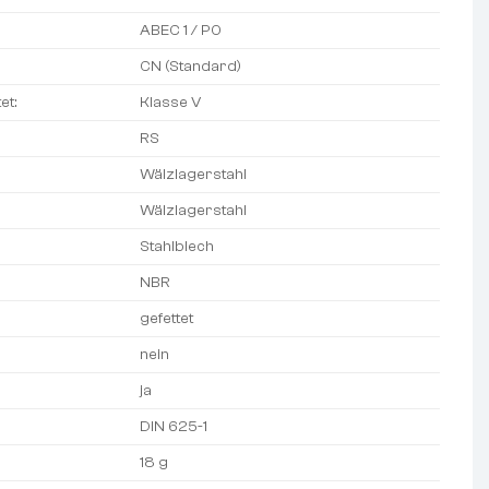
ABEC 1 / P0
CN (Standard)
et:
Klasse V
RS
Wälzlagerstahl
Wälzlagerstahl
Stahlblech
NBR
gefettet
nein
ja
DIN 625-1
18 g