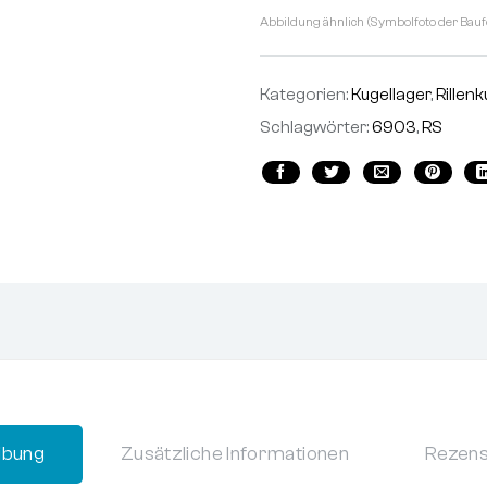
Abbildung ähnlich (Symbolfoto der Bauf
Kategorien:
Kugellager
,
Rillen
Schlagwörter:
6903
,
RS
ibung
Zusätzliche Informationen
Rezens